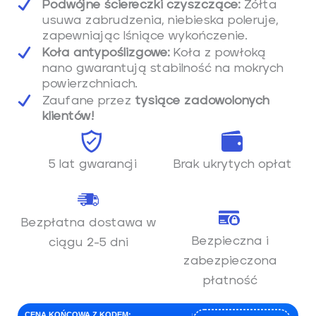
Podwójne ściereczki czyszczące:
Żółta
s
l
usuwa zabrudzenia, niebieska poleruje,
l
zapewniając lśniące wykończenie.
s
Koła antypoślizgowe:
Koła z powłoką
nano gwarantują stabilność na mokrych
c
powierzchniach.
r
Zaufane przez
tysiące zadowolonych
e
klientów!
e
n
5 lat gwarancji
Brak ukrytych opłat
Bezpłatna dostawa w
Bezpieczna i
ciągu 2-5 dni
zabezpieczona
płatność
CENA KOŃCOWA Z KODEM: