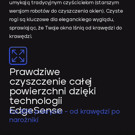
umykają tradycyjnym czyścicielom (starszym
wersjom robotów do czyszczenia okien). Czyste
rogi są kluczowe dla eleganckiego wyglądu,
sprawiając, że Twoje okna lśnią od krawędzi do
krawędzi.
Prawdziwe
czyszczenie całej
powierzchni dzięki
technologii
EdgeSense
Do 99% pokrycia – od krawędzi po
narożniki