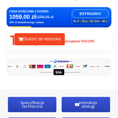
CENA KOŃCOWA Z KODEM:
EXTRA200
1059,00 zł
1259,00 zł
01 d : 20 g : 52 min : 44 s
200 zł dodatkowego rabatu
1259
Dodać do koszyka
1999,00zł
Oszczędzasz 740zł (37%)
,00zł
Specyfikacja
Instrukcja
techniczna
obsługi