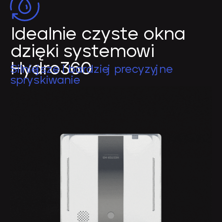
Idealnie czyste okna
dzięki systemowi
Hydro360
Silniejsze i bardziej precyzyjne
spryskiwanie