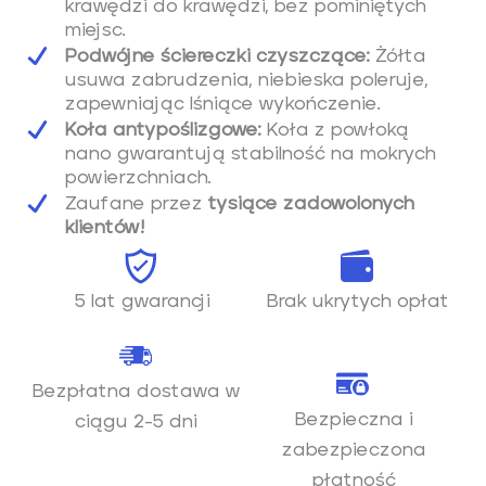
e
n
f
krawędzi do krawędzi, bez pominiętych
miejsc.
g
u
Podwójne ściereczki czyszczące:
Żółta
s
l
usuwa zabrudzenia, niebieska poleruje,
l
zapewniając lśniące wykończenie.
s
Koła antypoślizgowe:
Koła z powłoką
nano gwarantują stabilność na mokrych
c
powierzchniach.
r
Zaufane przez
tysiące zadowolonych
e
klientów!
e
n
5 lat gwarancji
Brak ukrytych opłat
Bezpłatna dostawa w
Bezpieczna i
ciągu 2-5 dni
zabezpieczona
płatność