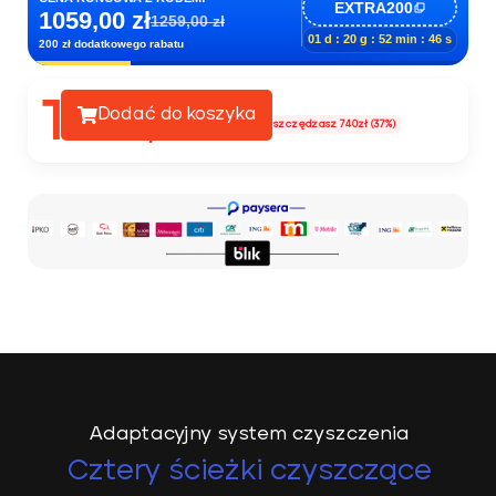
EXTRA200
1059,00 zł
1259,00 zł
01 d : 20 g : 52 min : 43 s
200 zł dodatkowego rabatu
1259
Dodać do koszyka
1999,00zł
Oszczędzasz 740zł (37%)
,00zł
Adaptacyjny system czyszczenia
Cztery ścieżki czyszczące