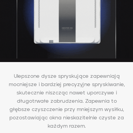
Ulepszone dysze spryskujące zapewniają
mocniejsze i bardziej precyzyjne spryskiwanie,
skutecznie niszcząc nawet uporczywe i
długotrwałe zabrudzenia. Zapewnia to
głębsze czyszczenie przy mniejszym wysiłku,
pozostawiając okna nieskazitelnie czyste za
każdym razem.