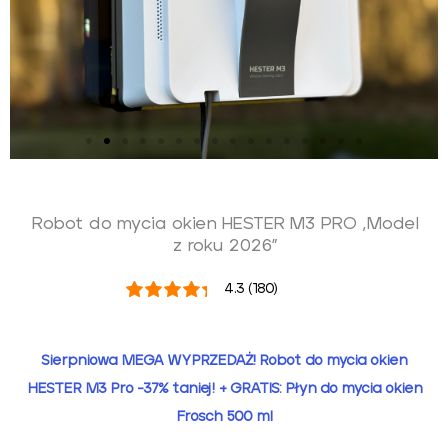
Robot do mycia okien HESTER M3 PRO „Model
z roku 2026”
4.3 (180)
Sierpniowa MEGA WYPRZEDAŻ! Robot do mycia okien
HESTER M3 Pro -37% taniej! + GRATIS: Płyn do mycia okien
Frosch 500 ml